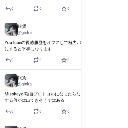
0
0
0
銀貨
Nov 18, 2025
@ginka
YouTubeの視聴履歴をオフにして極力パーソナライズをオフ
にすると平和になります
0
0
0
銀貨
Nov 17, 2025
@ginka
Misskeyが独自プロトコルになったらなったでAPにブリッジ
する何かは出てきそうではある
0
0
0