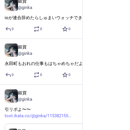
銀貨
Nov 17, 2025
@ginka
ioが連合辞めたらしゅまいウォッチできなくて悲しい
0
0
0
銀貨
Oct 16, 2025
@ginka
永田町もおれの仕事もはちゃめちゃだよ
0
0
0
銀貨
Oct 16, 2025
@ginka
引リポよ〜〜
toot.ikata.co/@ginka/115382155