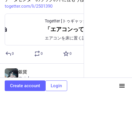
togetter.com/li/2501390
Togetter [トゥギャッター]
「エアコンって床において、冷気を上に発射してサーキュレーターも兼務するほうがよくね？」という疑問に様々な反応が集まる
エアコンを床に置く話に様々な反応。
0
0
0
銀貨
Jan 18, 2025
@ginka
Create account
Login
DMを晒す次期大統領側近、すごみがある
0
0
1
銀貨
<p>失笑の草となっております</p>