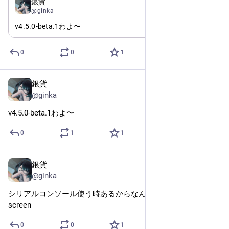
Oct 16, 2025
銀貨
@ginka
v4.5.0-beta.1わよ〜
0
0
1
銀貨
Oct 16, 2025
@ginka
v4.5.0-beta.1わよ〜
0
1
1
銀貨
Sep 2, 2025
@ginka
シリアルコンソール使う時あるからなんやかんやで GNU 
screen
0
0
1