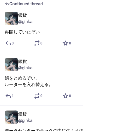
Continued thread
銀貨
Feb 15, 2025
@ginka
再開していたぞい
0
0
0
銀貨
Feb 15, 2025
@ginka
鯖をとめるぞい。
ルーターを入れ替える。
1
0
0
銀貨
Jan 25, 2025
@ginka
データセンターのラックの中に住もう(提案)