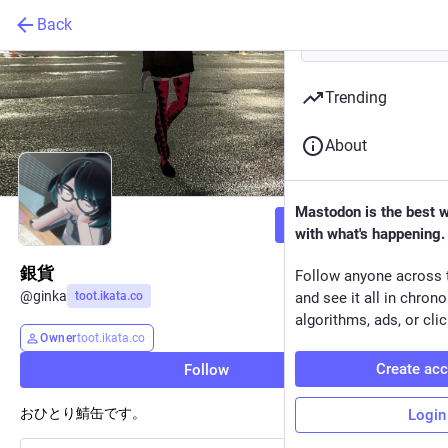
Back
Trending
About
Mastodon is the best 
Follow
with what's happening.
銀貨
Follow anyone across 
@
ginka
toot.ikata.co
and see it all in chron
algorithms, ads, or clic
Owner
toot.ikata.co
Create ac
Follow
おひとり鯖缶です。
Login