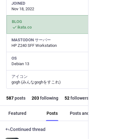
JOINED
Nov 18, 2022
BLOG
ikata.co
MASTODON サーバー
HP Z240 SFF Workstation
OS
Debian 13
アイコン
gogh (みんなgoghをすこれ)
587
posts
203
following
52
followers
Featured
Posts
Posts and replies
Media
Continued thread